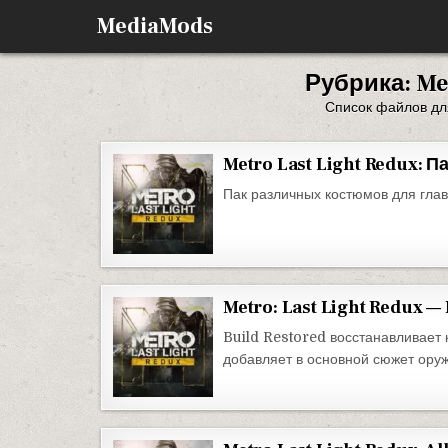
Перейти к содержимому
MediaMods
Рубрика:
Me
Список файлов для
Metro Last Light Redux: 
Пак различных костюмов для глав
Metro: Last Light Redux —
Build Restored восстанавливает к
добавляет в основной сюжет оруж