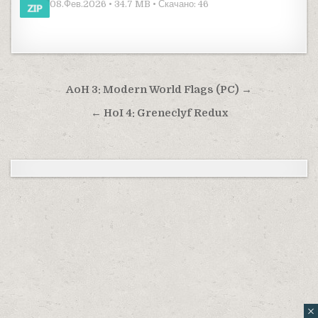
08.Фев.2026 • 34.7 MB • Скачано: 46
Навигация по записям
AoH 3: Modern World Flags (PC) →
← HoI 4: Greneclyf Redux