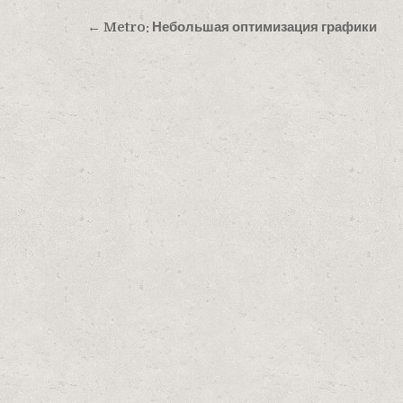
Навигация по записям
← Metro: Небольшая оптимизация графики