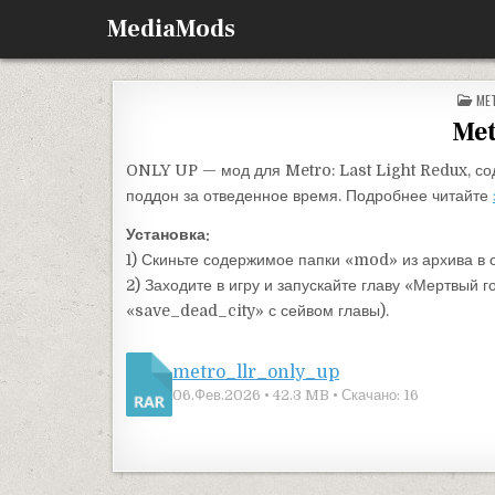
Перейти к содержимому
MediaMods
ОП
ME
Met
ONLY UP — мод для Metro: Last Light Redux, сод
поддон за отведенное время. Подробнее читайте
Установка:
1) Скиньте содержимое папки «mod» из архива в 
2) Заходите в игру и запускайте главу «Мертвый го
«save_dead_city» с сейвом главы).
metro_llr_only_up
06.Фев.2026 • 42.3 MB • Скачано: 16