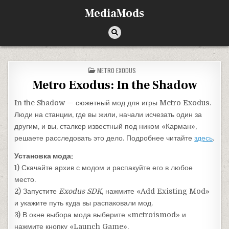
Перейти к содержимому
MediaMods
ОПУБЛИКОВАНО В
METRO EXODUS
Metro Exodus: In the Shadow
In the Shadow — сюжетный мод для игры Metro Exodus.
Люди на станции, где вы жили, начали исчезать один за
другим, и вы, сталкер известный под ником «Карман»,
решаете расследовать это дело. Подробнее читайте
здесь
.
Установка мода:
1) Скачайте архив с модом и распакуйте его в любое
место.
2) Запустите
Exodus SDK
, нажмите «Add Existing Mod»
и укажите путь куда вы распаковали мод.
3) В окне выбора мода выберите «metroismod» и
нажмите кнопку «Launch Game».