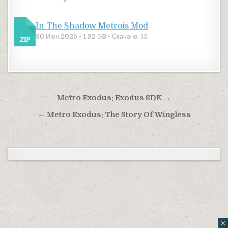
In The Shadow Metrois Mod
30.Июн.2026 • 1.92 GB • Скачано: 15
Навигация по записям
Metro Exodus: Exodus SDK →
← Metro Exodus: The Story Of Wingless