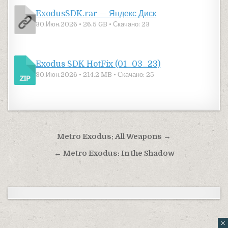
ExodusSDK.rar — Яндекс Диск
30.Июн.2026 • 26.5 GB • Скачано: 23
Exodus SDK HotFix (01_03_23)
30.Июн.2026 • 214.2 MB • Скачано: 25
Навигация по записям
Metro Exodus: All Weapons →
← Metro Exodus: In the Shadow