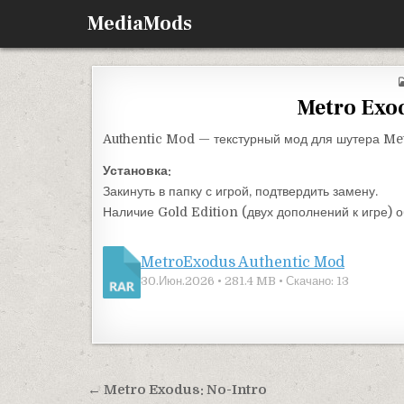
Перейти к содержимому
MediaMods
Metro Exo
Authentic Mod — текстурный мод для шутера Me
Установка:
Закинуть в папку с игрой, подтвердить замену.
Наличие Gold Edition (двух дополнений к игре) о
MetroExodus Authentic Mod
30.Июн.2026 • 281.4 MB • Скачано: 13
Навигация по записям
← Metro Exodus: No-Intro