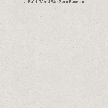
Навигация по записям
← HoI 4: World War Zero Russian