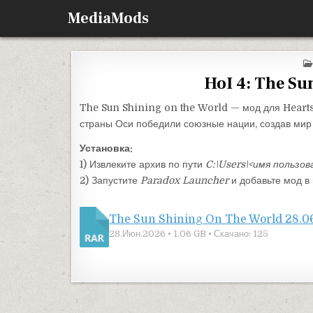
Перейти к содержимому
MediaMods
HoI 4: The Su
The Sun Shining on the World — мод для Hearts
страны Оси победили союзные нации, создав мир
Установка:
1) Извлеките архив по пути
C:\Users\<имя пользов
2) Запустите
Paradox Launcher
и добавьте мод в 
The Sun Shining On The World 28.0
28.Июн.2026 • 1.06 GB • Скачано: 125