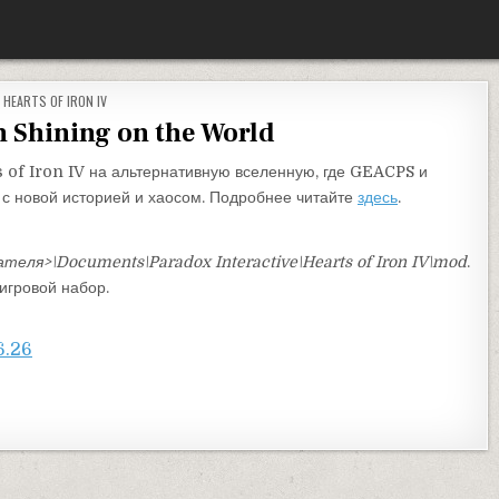
ОПУБЛИКОВАНО В
HEARTS OF IRON IV
n Shining on the World
 of Iron IV на альтернативную вселенную, где GEACPS и
 с новой историей и хаосом. Подробнее читайте
здесь
.
ателя>\Documents\Paradox Interactive\Hearts of Iron IV\mod
.
игровой набор.
6.26