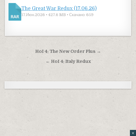
The Great War Redux (17.06.26)
17.Июн.2026 • 427.6 MB • Скачано: 659
Навигация по записям
HoI 4: The New Order Plus →
← HoI 4: Italy Redux