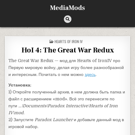
Перейти к содержимому
MediaMods
ОПУБЛИКОВАНО В
HEARTS OF IRON IV
HoI 4: The Great War Redux
The Great War Redux — мод для Hearts of IronIV про
Первую мировую войну, делая игру более разнообразной
и интересным. Почитать о нем можно
здесь
.
Установка:
1) Откройте полученный архив, в нем должна быть папка и
файл с расширением «mod». Всё это перенесите по
пути
…\Documents\Paradox Interactive\Hearts of Iron
IV\mod
.
2) Запустите
Paradox Launcher
и добавьте данный мод в
игровой набор.