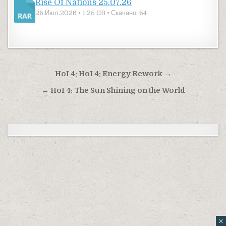
Rise Of Nations 25.07.26
26.Июл.2026 • 1.25 GB • Скачано: 64
Навигация по записям
HoI 4: HoI 4: Energy Rework →
← HoI 4: The Sun Shining on the World