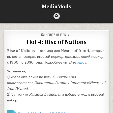
Перейти к содержимому
MediaMods
ОПУБЛИКОВАНО В
HEARTS OF IRON IV
HoI 4: Rise of Nations
Rise of Nations — это мод для Hearts of Iron 4, который
пытается создать игровой период, охватывающий период
с 1900 по 2030 года. Подробнее читайте
здесь
.
Установка:
1) Извлеките архив по пути
C:\Users\<имя
пользователя>\Documents\Paradox Interactive\Hearts of
Iron IV\mod
.
2) Запустите
Paradox Launcher
и добавьте мод в игровой
набор.