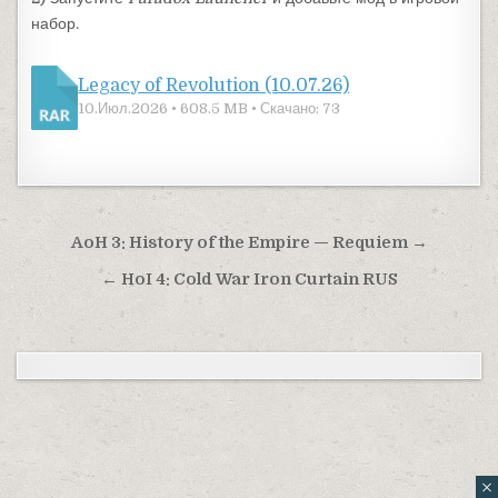
набор.
Legacy of Revolution (10.07.26)
10.Июл.2026 • 608.5 MB • Скачано: 73
Навигация по записям
AoH 3: History of the Empire — Requiem →
← HoI 4: Cold War Iron Curtain RUS