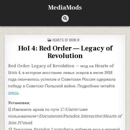
Перейти к содержимому
MediaMods
ОПУБЛИКОВАНО В
HEARTS OF IRON IV
HoI 4: Red Order — Legacy of
Revolution
Red Order: Legacy of Revolution — мод на Hearts of
Iron 4, в котором восстание левых эсеров в июле 1918
года окончилось успехом и Советская Россия одержала
победу в Советско-Польской войне. Подробнее читайте
здесь
.
Установка:
1) Извлеките архив по пути
C:\Users\<имя
пользователя>\Documents\Paradox Interactive\Hearts of
Iron IV\mod
.
2) Запустите
Paradox Launcher
и добавьте мод в игровой