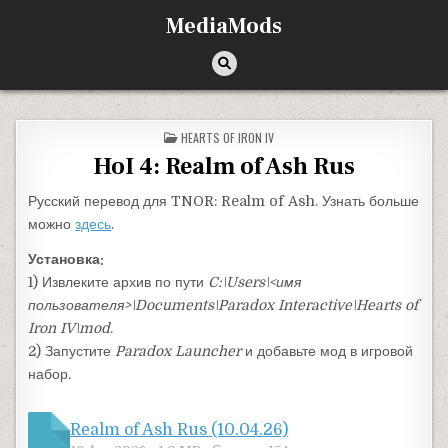
Перейти к содержимому
MediaMods
ОПУБЛИКОВАНО В
HEARTS OF IRON IV
HoI 4: Realm of Ash Rus
Русский перевод для TNOR: Realm of Ash. Узнать больше
можно
здесь
.
Установка:
1) Извлеките архив по пути
C:\Users\<имя
пользователя>\Documents\Paradox Interactive\Hearts of
Iron IV\mod
.
2) Запустите
Paradox Launcher
и добавьте мод в игровой
набор.
Realm of Ash Rus (10.04.26)