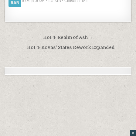
10.Апр.2026 • 1.0 MB • Скачано: 154
Навигация по записям
HoI 4: Realm of Ash →
← HoI 4: Kovas’ States Rework Expanded