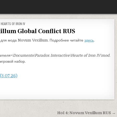
ОПУБЛИКОВАНО В
HEARTS OF IRON IV
illum Global Conflict RUS
ct для мода Novum Vexillum. Подробнее читайте
здесь
.
ателя>\Documents\Paradox Interactive\Hearts of Iron IV\mod
.
игровой набор.
(3.07.26)
HoI 4: Novum Vexillum RUS →