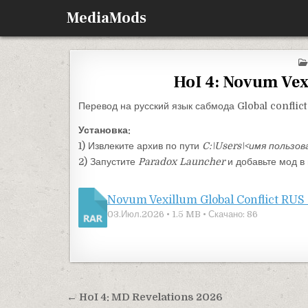
Перейти к содержимому
MediaMods
HoI 4: Novum Vex
Перевод на русский язык сабмода Global confli
Установка:
1) Извлеките архив по пути
C:\Users\<имя пользов
2) Запустите
Paradox Launcher
и добавьте мод в 
Novum Vexillum Global Conflict RUS 
03.Июл.2026 • 1.5 MB • Скачано: 86
Навигация по записям
← HoI 4: MD Revelations 2026