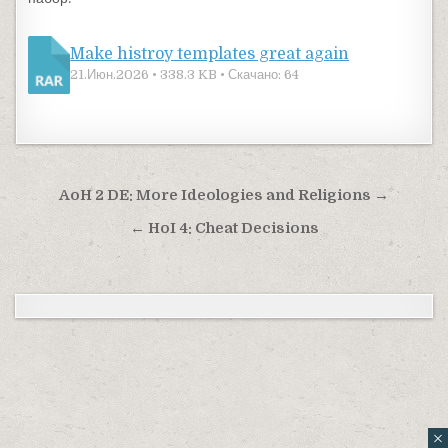
Make histroy templates great again
21.Июн.2026 • 338.3 KB • Скачано: 64
Навигация по записям
AoH 2 DE: More Ideologies and Religions →
← HoI 4: Cheat Decisions