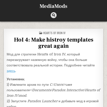
Перейти к содержимому
MediaMods
ОПУБЛИКОВАНО В
HEARTS OF IRON IV
HoI 4: Make histroy templates
great again
Мод для стратегии Hearts of Iron IV, который
перезагружает наземную войну, чтобы она больше
соответствовала реальной истории. Подробнее читайте
здесь
.
Установка:
1) Извлеките архив по пути
C:\Users\<имя
пользователя>\Documents\Paradox Interactive\Hearts of
Iron IV\mod
.
2) Запустите
Paradox Launcher
и добавьте мод в игровой
набор.