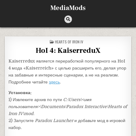
Перейти к содержимому
MediaMods
ОПУБЛИКОВАНО В
HEARTS OF IRON IV
HoI 4: KaiserreduX
Kaiserredux является переработкой популярного на HoI
4 мода «Kaiserreich» с целью расширить его, делая упор
на забавные и интересные сценарии, а не на реализм.
Подробнее читайте
здесь
.
Установка:
1) Извлеките архив по пути
C:\Users\<имя
пользователя>\Documents\Paradox Interactive\Hearts of
Iron IV\mod
.
2) Запустите
Paradox Launcher
и добавьте мод в игровой
набор.