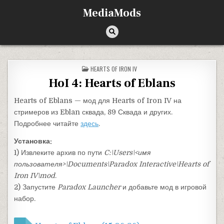
Перейти к содержимому
MediaMods
ОПУБЛИКОВАНО В
HEARTS OF IRON IV
HoI 4: Hearts of Eblans
Hearts of Eblans — мод для Hearts of Iron IV на
стримеров из Eblan сквада, 89 Сквада и других.
Подробнее читайте
здесь
.
Установка:
1) Извлеките архив по пути
C:\Users\<имя
пользователя>\Documents\Paradox Interactive\Hearts of
Iron IV\mod
.
2) Запустите
Paradox Launcher
и добавьте мод в игровой
набор.