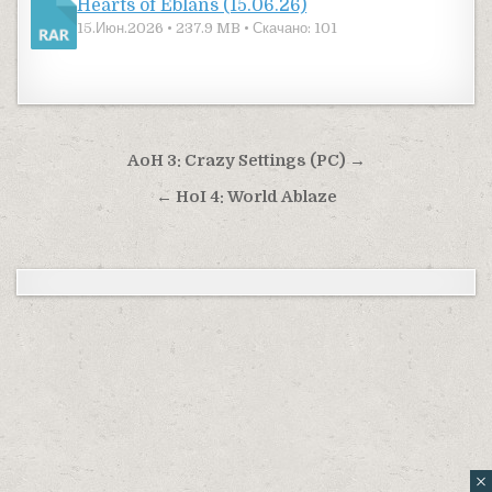
Hearts of Eblans (15.06.26)
15.Июн.2026 • 237.9 MB • Скачано: 101
Навигация по записям
AoH 3: Crazy Settings (PC) →
← HoI 4: World Ablaze