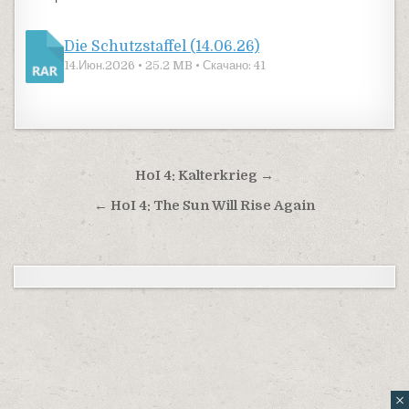
Die Schutzstaffel (14.06.26)
14.Июн.2026 • 25.2 MB • Скачано: 41
Навигация по записям
HoI 4: Kalterkrieg →
← HoI 4: The Sun Will Rise Again