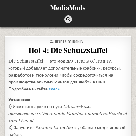
Перейти к содержимому
MediaMods
ОПУБЛИКОВАНО В
HEARTS OF IRON IV
HoI 4: Die Schutzstaffel
Die Schutzstaffel — это мод для Hearts of Iron IV,
который добавляет дополнительные фабрики, ресурсы,
разработки и технологии, чтобы сосредоточиться на
производстве элитных юнитов для любой нации.
Подробнее читайте
здесь
.
Установка:
1) Извлеките архив по пути
C:\Users\<имя
пользователя>\Documents\Paradox Interactive\Hearts of
Iron IV\mod
.
2) Запустите
Paradox Launcher
и добавьте мод в игровой
набор.