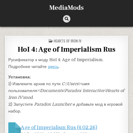
Перейти к содержимому
MediaMods
ОПУБЛИКОВАНО В
HEARTS OF IRON IV
HoI 4: Age of Imperialism Rus
Русификатор к моду HoI 4: Age of Imperialism.
Подробнее читайте
здесь
.
Установка:
1) Извлеките архив по пути
C:\Users\<имя
пользователя>\Documents\Paradox Interactive\Hearts of
Iron IV\mod
.
2) Запустите
Paradox Launcher
и добавьте мод в игровой
набор.
Age of Imperialism Rus (4.02.26)