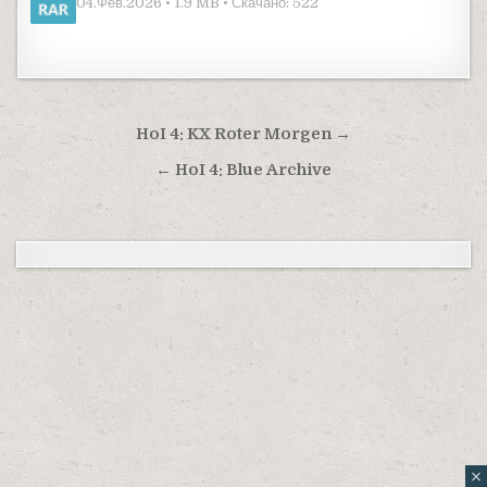
04.Фев.2026 • 1.9 MB • Скачано: 522
Навигация по записям
HoI 4: KX Roter Morgen →
← HoI 4: Blue Archive