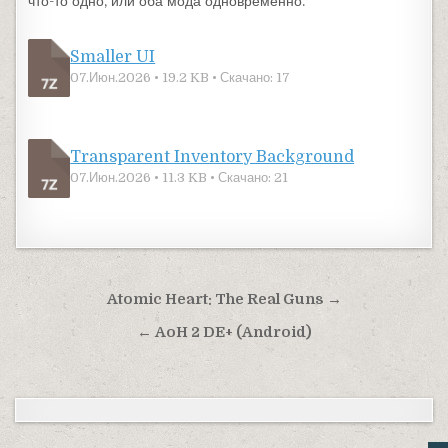
что-то одно, или оба мода одновременно.
Smaller UI
07.Июн.2026 • 19.2 KB • Скачано: 17
Transparent Inventory Background
07.Июн.2026 • 11.3 KB • Скачано: 21
Навигация по записям
Atomic Heart: The Real Guns →
← AoH 2 DE+ (Android)