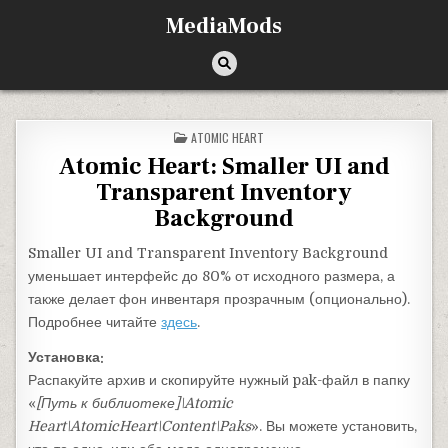
Перейти к содержимому
MediaMods
ОПУБЛИКОВАНО В
ATOMIC HEART
Atomic Heart: Smaller UI and
Transparent Inventory
Background
Smaller UI and Transparent Inventory Background
уменьшает интерфейс до 80% от исходного размера, а
также делает фон инвентаря прозрачным (опционально).
Подробнее читайте
здесь
.
Установка:
Распакуйте архив и скопируйте нужный pak-файл в папку
«
[Путь к библиотеке]\Atomic
Heart\AtomicHeart\Content\Paks
». Вы можете установить,