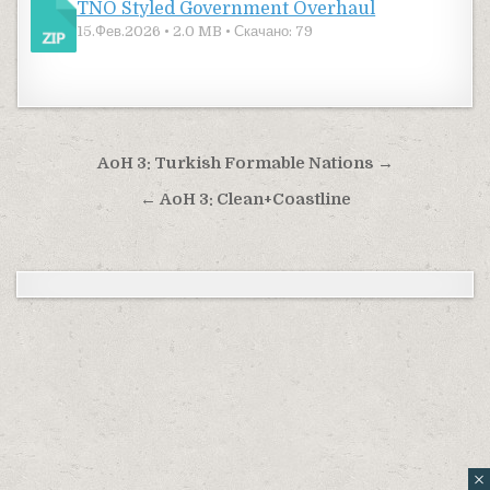
TNO Styled Government Overhaul
15.Фев.2026 • 2.0 MB • Скачано: 79
Навигация по записям
AoH 3: Turkish Formable Nations →
← AoH 3: Clean+Coastline