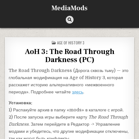
Перейти к содержимому
MediaMods
ОПУБЛИКОВАНО В
AGE OF HISTORY 3
AoH 3: The Road Through
Darkness (PC)
The Road Through Darkness (Дорога сквозь тьму) — это
глобальная модификация на Age of History 3, которая
расскажет историю альтернативного «межвоенного
периода». Подробнее читайте
здесь
.
Установка:
1) Распакуйте архив в папку «mods» в каталоге с игрой.
2) После запуска игры выберите карту
The Road Through
Darkness
. Затем перейдите в Редактор -> Управление
модами и убедитесь, что другие модификации отключены,
так как могут быть конфликты.