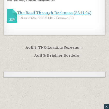
The Road Through Darkness (28.11.24)
15.Фев.2026 • 220.2 MB • Скачано: 30
Навигация по записям
AoH 3: TNO Loading Screens →
← AoH 3: Brighter Borders