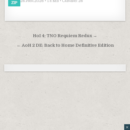
26.Июн.2026 • 1.4 MB • Скачано: 26
Навигация по записям
HoI 4: TNO Requiem Redux →
← AoH 2 DE: Back to Home Definitive Edition