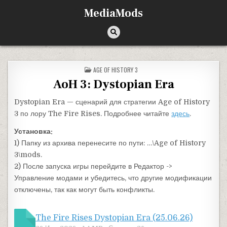
Перейти к содержимому
MediaMods
ОПУБЛИКОВАНО В
AGE OF HISTORY 3
AoH 3: Dystopian Era
Dystopian Era — сценарий для стратегии Age of History
3 по лору The Fire Rises. Подробнее читайте
здесь
.
Установка:
1) Папку из архива перенесите по пути: …\Age of History
3\mods.
2) После запуска игры перейдите в Редактор ->
Управление модами и убедитесь, что другие модификации
отключены, так как могут быть конфликты.
The Fire Rises Dystopian Era (25.06.26)