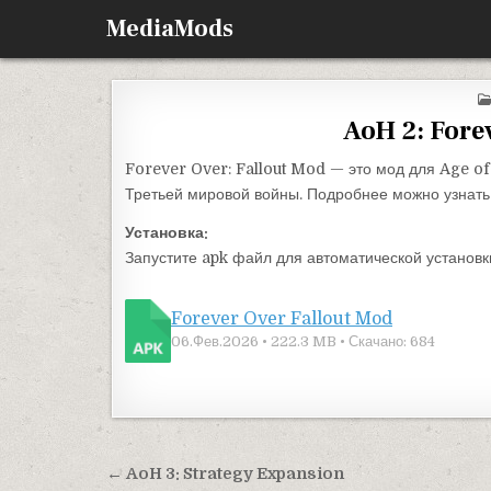
Перейти к содержимому
MediaMods
AoH 2: Fore
Forever Over: Fallout Mod — это мод для Age o
Третьей мировой войны. Подробнее можно узнат
Установка:
Запустите apk файл для автоматической установк
Forever Over Fallout Mod
06.Фев.2026 • 222.3 MB • Скачано: 684
Навигация по записям
← AoH 3: Strategy Expansion