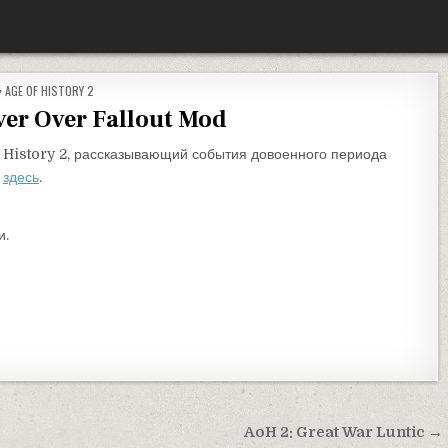
ОПУБЛИКОВАНО В
AGE OF HISTORY 2
ver Over Fallout Mod
f History 2, рассказывающий события довоенного периода
ь
здесь
.
и.
AoH 2: Great War Luntic →