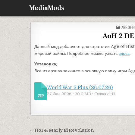
Перейти к содержимому
MediaMods
ОПУБЛИК
AGE OF H
AoH 2 DE:
Данный мод добавляет для стратегии Age of Hist
мировой войны. Подробнее можно узнать
здесь
.
Установка:
Всё из архива закиньте в основную папку игры Age
World War 2 Plus (26.07.26)
27.Июл.2026 • 20.0 MB • Скачано: 41
Навигация по записям
← HoI 4: Mariy El Revolution