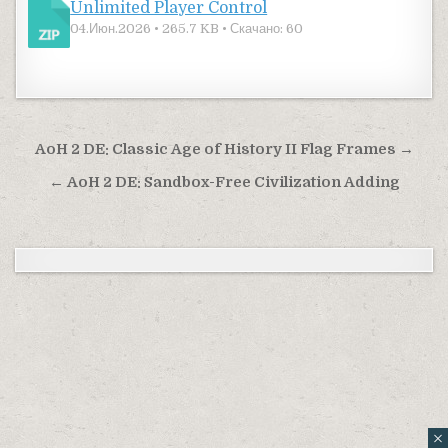
Unlimited Player Control
04.Июн.2026 • 265.7 KB • Скачано: 60
Навигация по записям
AoH 2 DE: Classic Age of History II Flag Frames →
← AoH 2 DE: Sandbox-Free Civilization Adding