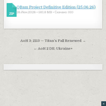
QBam Project Definitive Edition (25.06.26)
26.Июн.2026 • 581.8 MB • Скачано: 310
Навигация по записям
AoH 3: 2113 — Titan’s Fall Renewed →
← AoH 2 DE: Ukraine+