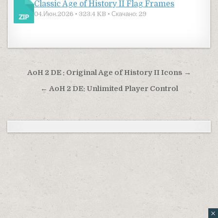
Classic Age of History II Flag Frames
04.Июн.2026 • 323.4 KB • Скачано: 29
Навигация по записям
AoH 2 DE : Original Age of History II Icons →
← AoH 2 DE: Unlimited Player Control