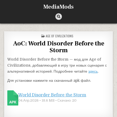
Перейти к содержимому
MediaMods
ОПУБЛИКОВАНО В
AGE OF CIVILIZATIONS
AoC: World Disorder Before the
Storm
World Disorder Before the Storm — мод для Age of
Civilizations, добавляющий в игру три новых сценария с
альтернативной историей. Подробнее читайте
здесь
.
Для установки нажмите на скачанный apk файл.
World Disorder Before the Storm
04.Апр.2026 • 18.6 MB • Скачано: 20