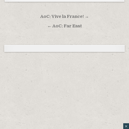
Навигация по записям
AoC: Vive la France! →
← AoC: Far East