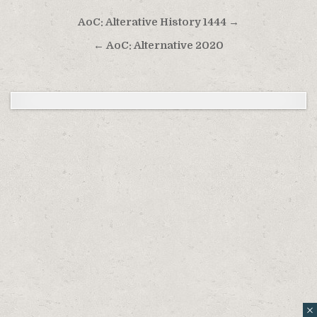
Навигация по записям
AoC: Alterative History 1444 →
← AoC: Alternative 2020